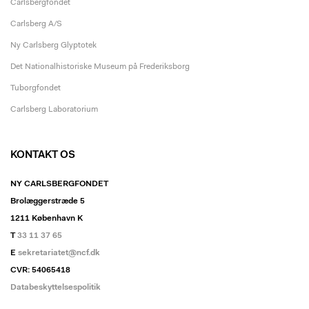
Carlsbergfondet
Carlsberg A/S
Ny Carlsberg Glyptotek
Det Nationalhistoriske Museum på Frederiksborg
Tuborgfondet
Carlsberg Laboratorium
KONTAKT OS
NY CARLSBERGFONDET
Brolæggerstræde 5
1211 København K
T
33 11 37 65
E
sekretariatet@ncf.dk
CVR: 54065418
Databeskyttelsespolitik