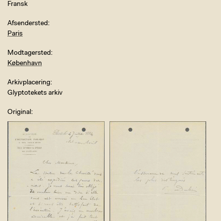
Fransk
Afsendersted
Paris
Modtagersted
København
Arkivplacering
Glyptotekets arkiv
Original