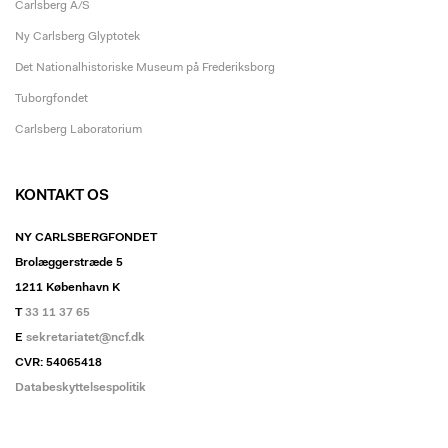
Carlsberg A/S
Ny Carlsberg Glyptotek
Det Nationalhistoriske Museum på Frederiksborg
Tuborgfondet
Carlsberg Laboratorium
KONTAKT OS
NY CARLSBERGFONDET
Brolæggerstræde 5
1211 København K
T
33 11 37 65
E
sekretariatet@ncf.dk
CVR: 54065418
Databeskyttelsespolitik