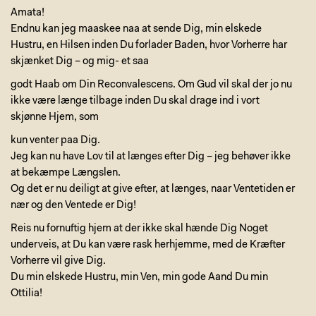
Amata!
Endnu kan jeg maaskee naa at sende Dig, min elskede
Hustru, en Hilsen inden Du forlader Baden, hvor Vorherre har
skjænket Dig – og mig- et saa
godt Haab om Din Reconvalescens. Om Gud vil skal der jo nu
ikke være længe tilbage inden Du skal drage ind i vort
skjønne Hjem, som
kun venter paa Dig.
Jeg kan nu have Lov til at længes efter Dig – jeg behøver ikke
at bekæmpe Længslen.
Og det er nu deiligt at give efter, at længes, naar Ventetiden er
nær og den Ventede er Dig!
Reis nu fornuftig hjem at der ikke skal hænde Dig Noget
underveis, at Du kan være rask herhjemme, med de Kræfter
Vorherre vil give Dig.
Du min elskede Hustru, min Ven, min gode Aand Du min
Ottilia!