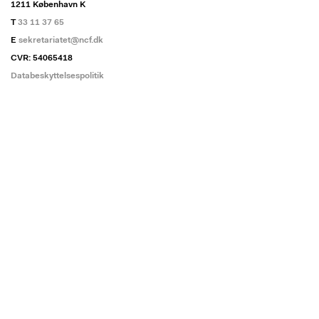
1211 København K
T
33 11 37 65
E
sekretariatet@ncf.dk
CVR: 54065418
Databeskyttelsespolitik