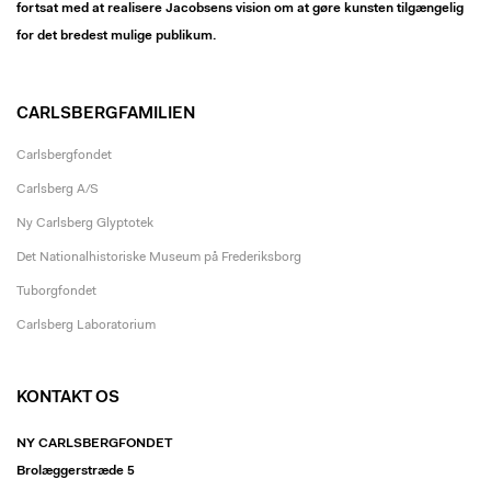
fortsat med at realisere Jacobsens vision om at gøre kunsten tilgængelig
for det bredest mulige publikum.
CARLSBERGFAMILIEN
Carlsbergfondet
Carlsberg A/S
Ny Carlsberg Glyptotek
Det Nationalhistoriske Museum på Frederiksborg
Tuborgfondet
Carlsberg Laboratorium
KONTAKT OS
NY CARLSBERGFONDET
Brolæggerstræde 5