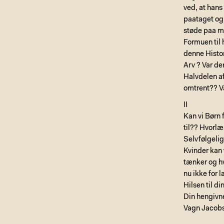
ved, at han
paataget og 
støde paa m
Formuen til 
denne Histor
Arv ? Var d
Halvdelen a
omtrent?? V
II
Kan vi Børn 
til?? Hvorlæ
Selvfølgelig
Kvinder kan 
tænker og h
nu ikke for 
Hilsen til d
Din hengiv
Vagn Jacob