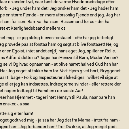
 faar en anden Lyd, naar først de varme Hvedebrødsdage efter
 forbi - Jeg under ham det! Jeg ønsker ham det - Jeg hader ham,
e en større Fjende - en mere uforsonlig Fjende end jeg. Jeg har
ke ham for, som Barn var han som Bussemand for os - der har
teret et Kærlighedsbaand mellem os
t mig - er jeg aldrig bleven forstaaet - ofte har jeg bitterligt
 jeg prøvede paa at forstaa ham og søgt at blive forstaaet! Nej og
n er en Egoist,
intet
andet en[d] hans eget
Jeg
, spiller en Rolle.
hans Adfærd dette nu? Tager han Hensyn til Børn, Moder Venner?
sig selv! Og hvad opnaar han - at blive narret ha! ved Gud han har
! Har Jeg noget at takke ham for. Vort Hjem givet bort, Bryggeriet
aar tilbage - Folk og Inspecteurer afskediges, hvilket vil sige at
e eller jeg kan indsættes. Indtægterne svinder - eller rettere der
et nogen Indtægt til Familien i de sidste Aar!
ser han Hjemmet - tager intet Hensyn til Paula, naar bare
han
n ønsker, Ja saa
tte sig efter ham!
noget godt ved mig - ja saa har Jeg det fra Mama - intet fra ham -
 ligne ham. Jeg forbander ham! Tror Du ikke, at Jeg meget godt