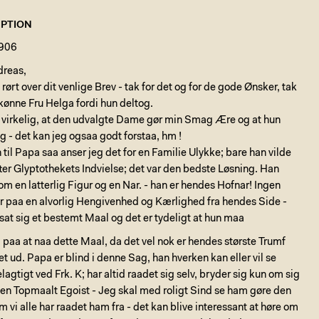
PTION
1906
dreas,
rørt over dit venlige Brev - tak for det og for de gode Ønsker, tak
ønne Fru Helga fordi hun deltog.
s virkelig, at den udvalgte Dame gør min Smag Ære og at hun
 - det kan jeg ogsaa godt forstaa, hm !
il Papa saa anser jeg det for en Familie Ulykke; bare han vilde
er Glyptothekets Indvielse; det var den bedste Løsning. Han
om en latterlig Figur og en Nar. - han er hendes Hofnar! Ingen
r paa en alvorlig Hengivenhed og Kærlighed fra hendes Side -
 sat sig et bestemt Maal og det er tydeligt at hun maa
d paa at naa dette Maal, da det vel nok er hendes største Trumf
let ud. Papa er blind i denne Sag, han hverken kan eller vil se
lagtigt ved Frk. K; har altid raadet sig selv, bryder sig kun om sig
r en Topmaalt Egoist - Jeg skal med roligt Sind se ham gøre den
vi alle har raadet ham fra - det kan blive interessant at høre om