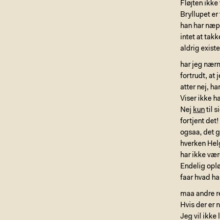
Fløjten ikke
Bryllupet er
han har næpp
intet at tak
aldrig exis
har jeg nærme
fortrudt, at
atter nej, ha
Viser ikke 
Nej
kun
til 
fortjent det
ogsaa, det g
hverken Helg
har ikke vær
Endelig oplø
faar hvad ha
maa andre re
Hvis der er 
Jeg vil ikke