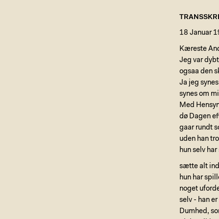
TRANSSKRI
18 Januar 
Kæreste An
Jeg var dybt 
ogsaa den sk
Ja jeg syne
synes om mig
Med Hensyn t
dø Dagen eft
gaar rundt s
uden han tro
hun selv har
sætte alt in
hun har spil
noget uforde
selv - han e
Dumhed, som 