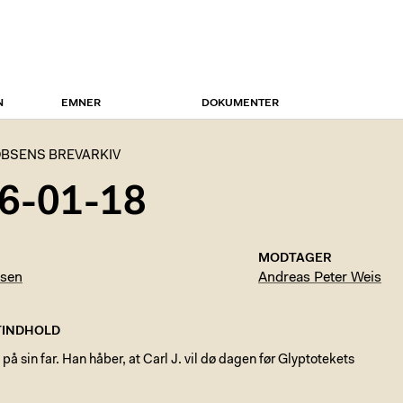
N
EMNER
DOKUMENTER
BSENS BREVARKIV
6-01-18
MODTAGER
bsen
Andreas Peter Weis
INDHOLD
 på sin far. Han håber, at Carl J. vil dø dagen før Glyptotekets