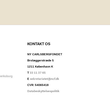
KONTAKT OS
NY CARLSBERGFONDET
Brolæggerstræde 5
1211 København K
T
33 11 37 65
deriksborg
E
sekretariatet@ncf.dk
CVR: 54065418
Databeskyttelsespolitik