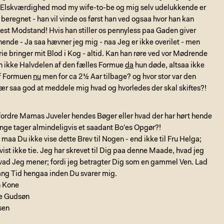
s Elskværdighed mod my wife-to-be og mig selv udelukkende er
beregnet - han vil vinde os først han ved ogsaa hvor han kan
est Modstand! Hvis han stiller os pennyless paa Gaden giver
hende - Ja saa hævner jeg mig - naa Jeg er ikke overilet - men
ie bringer mit Blod i Kog - altid. Kan han røre ved vor Mødrende
en ikke Halvdelen af den fælles Formue
da
hun døde, altsaa ikke
f Formuen
nu
men for ca 2½ Aar tilbage? og hvor stor var den
ær saa god at meddele mig hvad og hvorledes der skal skiftes?!
fordre Mamas Juveler hendes Bøger eller hvad der har hørt hende
nge tager almindeligvis et saadant Bo'es Opgør?!
 maa Du ikke vise dette Brev til Nogen - end ikke til Fru Helga;
vist ikke tie. Jeg har skrevet til Dig paa denne Maade, hvad jeg
vad Jeg mener; fordi jeg betragter Dig som en gammel Ven. Lad
lang Tid hengaa inden Du svarer mig.
in Kone
ne Gudsøn
sen