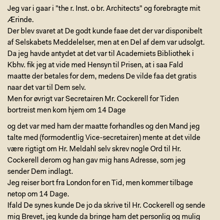
Jeg var i gaar i "the r. Inst. o br. Architects" og forebragte mit
Ærinde.
Der blev svaret at De godt kunde faae det der var disponibelt
af Selskabets Meddelelser, men at en Del af dem var udsolgt.
Da jeg havde antydet at det var til Academiets Bibliothek i
Kbhv. fik jeg at vide med Hensyn til Prisen, at i saa Fald
maatte der betales for dem, medens De vilde faa det gratis
naar det var til Dem selv.
Men for øvrigt var Secretairen Mr. Cockerell for Tiden
bortreist men kom hjem om 14 Dage
og det var med ham der maatte forhandles og den Mand jeg
talte med (formodentlig Vice-secretairen) mente at det vilde
være rigtigt om Hr. Meldahl selv skrev nogle Ord til Hr.
Cockerell derom og han gav mig hans Adresse, som jeg
sender Dem indlagt.
Jeg reiser bort fra London for en Tid, men kommer tilbage
netop om 14 Dage.
Ifald De synes kunde De jo da skrive til Hr. Cockerell og sende
mig Brevet, jeg kunde da bringe ham det personlig og mulig