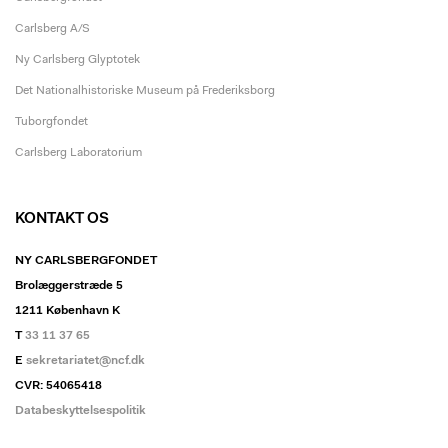
Carlsberg A/S
Ny Carlsberg Glyptotek
Det Nationalhistoriske Museum på Frederiksborg
Tuborgfondet
Carlsberg Laboratorium
KONTAKT OS
NY CARLSBERGFONDET
Brolæggerstræde 5
1211 København K
T
33 11 37 65
E
sekretariatet@ncf.dk
CVR: 54065418
Databeskyttelsespolitik