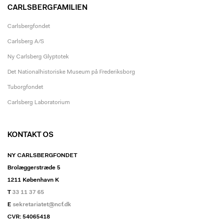
CARLSBERGFAMILIEN
Carlsbergfondet
Carlsberg A/S
Ny Carlsberg Glyptotek
Det Nationalhistoriske Museum på Frederiksborg
Tuborgfondet
Carlsberg Laboratorium
KONTAKT OS
NY CARLSBERGFONDET
Brolæggerstræde 5
1211 København K
T
33 11 37 65
E
sekretariatet@ncf.dk
CVR: 54065418